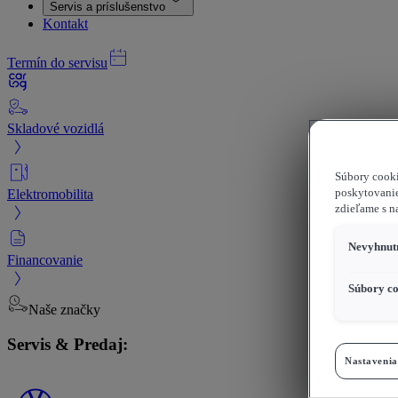
Servis a príslušenstvo
Kontakt
Termín do servisu
Skladové vozidlá
Súbory cooki
Elektromobilita
poskytovanie
zdieľame s n
Nevyhnutn
Financovanie
Súbory co
Naše značky
Servis & Predaj:
Nastavenia