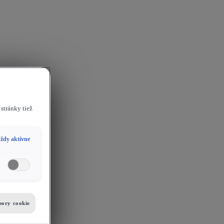
stránky tiež
ždy aktívne
bory cookie