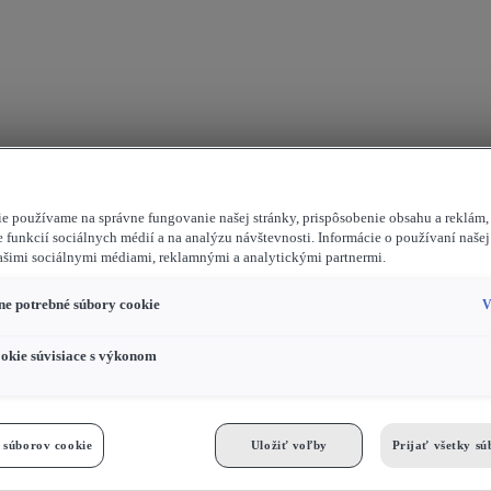
e používame na správne fungovanie našej stránky, prispôsobenie obsahu a reklám,
 funkcií sociálnych médií a na analýzu návštevnosti. Informácie o používaní našej 
ašimi sociálnymi médiami, reklamnými a analytickými partnermi.
e potrebné súbory cookie
V
okie súvisiace s výkonom
 súborov cookie
Uložiť voľby
Prijať všetky sú