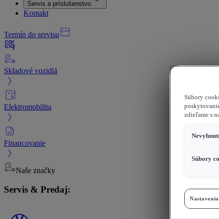
Servis a príslušenstvo
Kontakt
Termín do servisu
Skladové vozidlá
Súbory cooki
Elektromobilita
poskytovanie
zdieľame s n
Nevyhnutn
Financovanie
Súbory co
Naše značky
Servis & Predaj:
Nastavenia