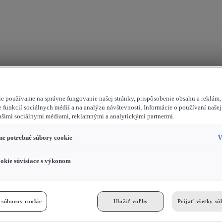
e používame na správne fungovanie našej stránky, prispôsobenie obsahu a reklám,
 funkcií sociálnych médií a na analýzu návštevnosti. Informácie o používaní našej 
ašimi sociálnymi médiami, reklamnými a analytickými partnermi.
e potrebné súbory cookie
V
okie súvisiace s výkonom
 súborov cookie
Uložiť voľby
Prijať všetky sú