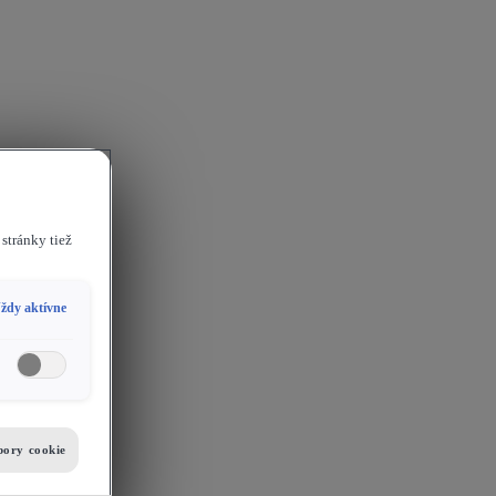
stránky tiež
ždy aktívne
bory cookie