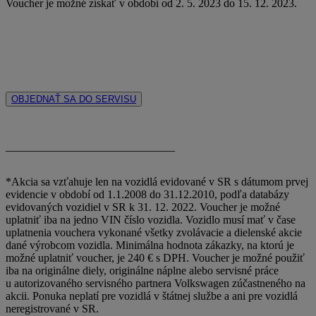
Voucher je možné získať v období od 2. 5. 2023 do 15. 12. 2023.
OBJEDNAŤ SA DO SERVISU
______________________________
*Akcia sa vzťahuje len na vozidlá evidované v SR s dátumom prvej
evidencie v období od 1.1.2008 do 31.12.2010, podľa databázy
evidovaných vozidiel v SR k 31. 12. 2022. Voucher je možné
uplatniť iba na jedno VIN číslo vozidla. Vozidlo musí mať v čase
uplatnenia vouchera vykonané všetky zvolávacie a dielenské akcie
dané výrobcom vozidla. Minimálna hodnota zákazky, na ktorú je
možné uplatniť voucher, je 240 € s DPH. Voucher je možné použiť
iba na originálne diely, originálne náplne alebo servisné práce
u autorizovaného servisného partnera Volkswagen zúčastneného na
akcii. Ponuka neplatí pre vozidlá v štátnej službe a ani pre vozidlá
neregistrované v SR.