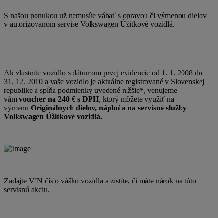
S našou ponukou už nemusíte váhať s opravou či výmenou dielov
v autorizovanom servise Volkswagen Úžitkové vozidlá.
Ak vlastníte vozidlo s dátumom prvej evidencie od 1. 1. 2008 do
31. 12. 2010 a vaše vozidlo je aktuálne registrované v Slovenskej
republike a spĺňa podmienky uvedené nižšie*, venujeme
vám
voucher na 240 € s DPH
, ktorý môžete využiť na
výmenu
Originálnych dielov, náplní a na servisné služby
Volkswagen Úžitkové vozidlá.
Zadajte VIN číslo vášho vozidla a zistíte, či máte nárok na túto
servisnú akciu.